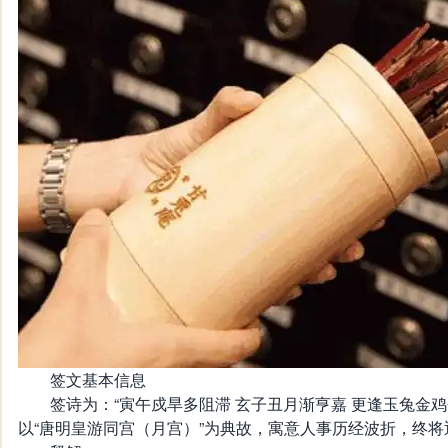
签文基本信息
签诗为：“寅午戍旱多阻滞 玄子丑月渐亨嘉 更逢玉兔金鸡会
以“唐明皇游同宫（月宫）”为典故，寓意人事历经波折，终