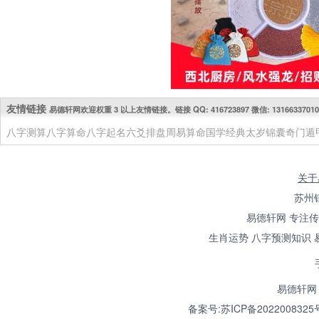
友情链接
易德轩网欢迎权重 3 以上友情链接。链接 QQ: 416723897 微信: 13166337010
八字测算
八字算命
八字起名
六爻排盘
周易算命
国学经典
太岁锦囊
奇门遁
关于
苏州
易德轩网 专注
生肖运势 八字预测知识 
易德轩网 
备案号:苏ICP备2022008325