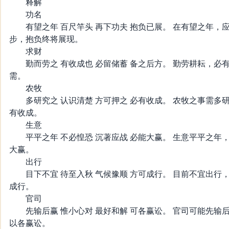
释解
功名
有望之年 百尺竿头 再下功夫 抱负已展。 在有望之年，
步，抱负终将展现。
求财
勤而劳之 有收成也 必留储蓄 备之后方。 勤劳耕耘，必
需。
农牧
多研究之 认识清楚 方可押之 必有收成。 农牧之事需多
有收成。
生意
平平之年 不必惶恐 沉著应战 必能大赢。 生意平平之年
大赢。
出行
目下不宜 待至入秋 气候豫顺 方可成行。 目前不宜出行
成行。
官司
先输后赢 惟小心对 最好和解 可各赢讼。 官司可能先输
以各赢讼。