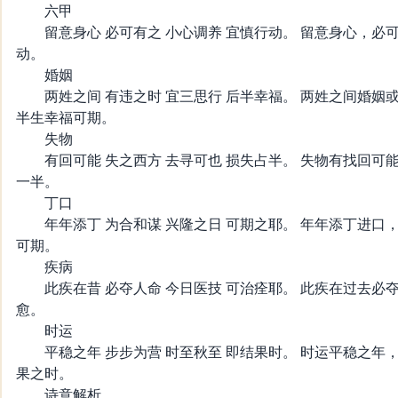
六甲
留意身心 必可有之 小心调养 宜慎行动。 留意身心，必
动。
婚姻
两姓之间 有违之时 宜三思行 后半幸福。 两姓之间婚姻
半生幸福可期。
失物
有回可能 失之西方 去寻可也 损失占半。 失物有找回可
一半。
丁口
年年添丁 为合和谋 兴隆之日 可期之耶。 年年添丁进口
可期。
疾病
此疾在昔 必夺人命 今日医技 可治痊耶。 此疾在过去必
愈。
时运
平稳之年 步步为营 时至秋至 即结果时。 时运平稳之年
果之时。
诗意解析