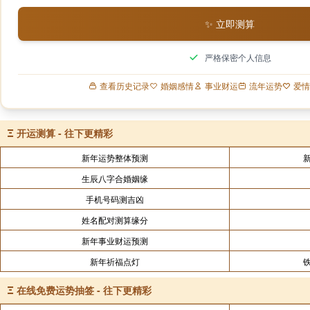
✨ 立即测算
严格保密个人信息
查看历史记录
婚姻感情
事业财运
流年运势
爱情
Ξ
开运测算 - 往下更精彩
新年运势整体预测
生辰八字合婚姻缘
手机号码测吉凶
姓名配对测算缘分
新年事业财运预测
新年祈福点灯
Ξ
在线免费运势抽签 - 往下更精彩