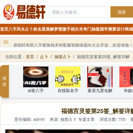
搜索
首页
八字
风水
占卜
姓名
星座
解梦
紫微
手相
生肖
奇门
抽签
国学
测算
设计
商城
铁笔居士简介及服务项目
当前位置：
首页
/
占卜
/
抽签占卜
/
福德宫灵签第25签_解签详解
推
荐
ai算八字
在线取名字
家居九星化解
补缺
福德宫灵签第25签_解签详
责任编辑: admin
来源:
抽签占卜
专题文章
浏览次数: 705
更