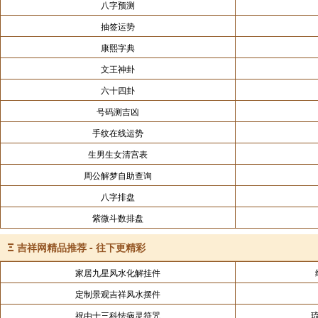
八字预测
抽签运势
康熙字典
文王神卦
六十四卦
号码测吉凶
手纹在线运势
生男生女清宫表
周公解梦自助查询
八字排盘
紫微斗数排盘
Ξ
吉祥网精品推荐 - 往下更精彩
家居九星风水化解挂件
定制景观吉祥风水摆件
祝由十三科怯病灵符咒