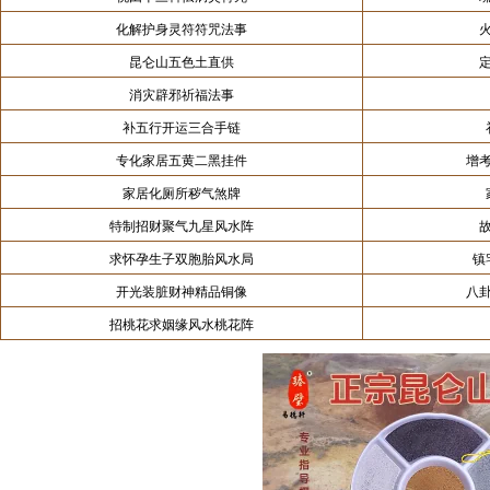
化解护身灵符符咒法事
昆仑山五色土直供
消灾辟邪祈福法事
补五行开运三合手链
专化家居五黄二黑挂件
增
家居化厕所秽气煞牌
特制招财聚气九星风水阵
求怀孕生子双胞胎风水局
镇
开光装脏财神精品铜像
八
招桃花求姻缘风水桃花阵