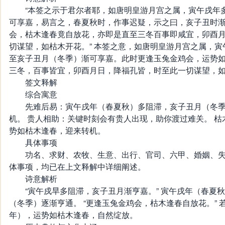
“本签之示于君尔者耶，如唐明皇游月宫之属，寅午戌年
可享嘉，易言之，春夏秋时，作事迟疑，示之曰，亥子丑时
会，枯木逢春竟自放花，亦即是直至三冬百事即咸宜，卯酉
切谋望，如枯木开花。” 本签之意，如唐明皇游月宫之属，
至亥子丑月（冬季）渐可享嘉。此时更逢玉兔金鸡会，运势
三冬，百事皆宜，卯酉月日，降福孔皆，时至此一切谋望，
签文释解
综合寓意
先难后易：寅午戌年（春夏秋）多阻滞，亥子丑月（冬季
机。 贵人相助：关键时刻会有贵人出现，助你渡过难关。 
势如枯木逢春，迎来转机。
具体事项
功名、求财、农牧、生意、出行、官司、六甲、婚姻、失
体事项，均已在上文释解中详细阐述。
诗意解析
“寅午戍旱多阻滞，亥子丑月渐亨嘉。” 寅午戌年（春夏
（冬季）逐渐亨通。 “更逢玉兔金鸡会，枯木逢春自放花。”
年），运势如枯木逢春，自然绽放。