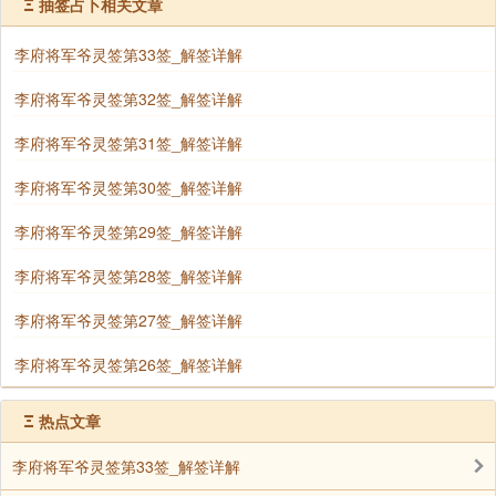
Ξ
抽签占卜相关文章
每日修行： 观想：晨起默想「范仲淹苦读成材」
李府将军爷灵签第33签_解签详解
场景，默念「南无阿弥陀佛」心咒，破除浮躁。 记录：
李府将军爷灵签第32签_解签详解
睡前撰写「坚韧日记」，标注当日积累与成长，强化坚
毅之力。 决策辅助： 三问法则：遇重大抉择时，自问
李府将军爷灵签第31签_解签详解
三事—— 是否急于求成？ 是否忽视积累？ 是否留有余
李府将军爷灵签第30签_解签详解
地？ 智慧法则：模仿「坎卦」意象，以「水」之柔韧应
「险」之刚，避免偏执。 年度计划： 绘制逢春图：年
李府将军爷灵签第29签_解签详解
终总结时，绘制「个人逢春图」，记录关键积累与蜕变
李府将军爷灵签第28签_解签详解
节点。 凌云清单：列出未来一年目标，明确行动步骤与
资源需求，强化行动力。
李府将军爷灵签第27签_解签详解
签文哲学升华
李府将军爷灵签第26签_解签详解
此签如「人生逢春录」，教人在困顿中「以静制
Ξ
热点文章
动」，于坚毅心志中「慧光长」。
李府将军爷灵签第33签_解签详解
逢春观：困顿非终点，需以「坎卦」为基，平衡