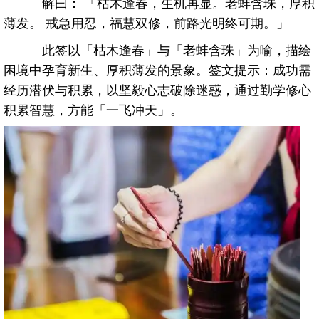
解曰： 「枯木逢春，生机再显。老蚌含珠，厚积
薄发。 戒急用忍，福慧双修，前路光明终可期。」
此签以「枯木逢春」与「老蚌含珠」为喻，描绘
困境中孕育新生、厚积薄发的景象。签文提示：成功需
经历潜伏与积累，以坚毅心志破除迷惑，通过勤学修心
积累智慧，方能「一飞冲天」。