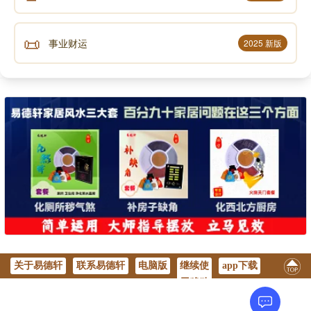
📜
事业财运
2025 新版
关于易德轩
联系易德轩
电脑版
继续使
app下载
用移动
版