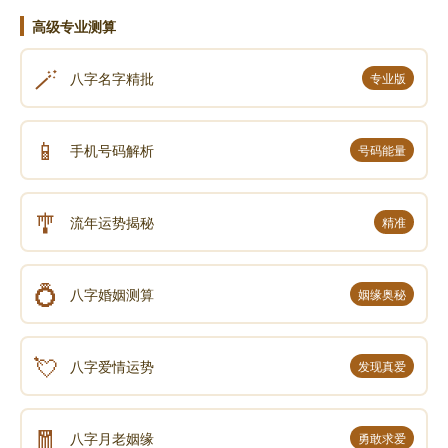
高级专业测算
🪄
八字名字精批
专业版
📱
手机号码解析
号码能量
🎐
流年运势揭秘
精准
💍
八字婚姻测算
姻缘奥秘
💘
八字爱情运势
发现真爱
🧧
八字月老姻缘
勇敢求爱