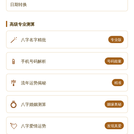
日期转换
高级专业测算
🪄
八字名字精批
专业版
📱
手机号码解析
号码能量
🎐
流年运势揭秘
精准
💍
八字婚姻测算
姻缘奥秘
💘
八字爱情运势
发现真爱