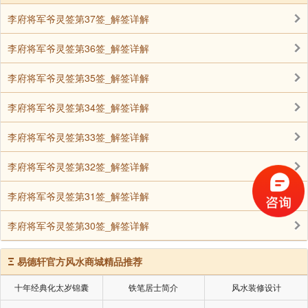
李府将军爷灵签第37签_解签详解
李府将军爷灵签第36签_解签详解
李府将军爷灵签第35签_解签详解
李府将军爷灵签第34签_解签详解
李府将军爷灵签第33签_解签详解
李府将军爷灵签第32签_解签详解
李府将军爷灵签第31签_解签详解
李府将军爷灵签第30签_解签详解
Ξ
易德轩官方风水商城精品推荐
十年经典化太岁锦囊
铁笔居士简介
风水装修设计