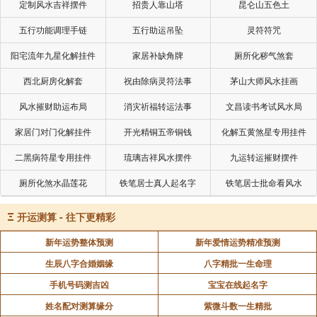
定制风水吉祥摆件
招贵人靠山塔
昆仑山五色土
五行功能调理手链
五行助运吊坠
灵符符咒
阳宅流年九星化解挂件
家居补缺角牌
厕所化秽气煞套
西北厨房化解套
祝由除病灵符法事
茅山大师风水挂画
风水摧财助运布局
消灾祈福转运法事
文昌读书考试风水局
家居门对门化解挂件
开光精铜五帝铜钱
化解五黄煞星专用挂件
二黑病符星专用挂件
琉璃吉祥风水摆件
九运转运摧财摆件
厕所化煞水晶莲花
铁笔居士真人起名字
铁笔居士批命看风水
Ξ
开运测算 - 往下更精彩
新年运势整体预测
新年爱情运势精准预测
生辰八字合婚姻缘
八字精批一生命理
手机号码测吉凶
宝宝在线起名字
姓名配对测算缘分
紫微斗数一生精批