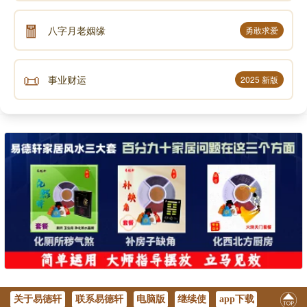
🧧
八字月老姻缘
勇敢求爱
📜
事业财运
2025 新版
关于易德轩
联系易德轩
电脑版
继续使
app下载