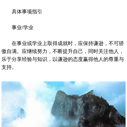
具体事项指引
事业/学业
在事业或学业上取得成就时，应保持谦逊，不可骄
傲自满。应继续努力，不断提升自己，同时关注他人，
乐于分享经验与知识，以谦逊的态度赢得他人的尊重与
支持。