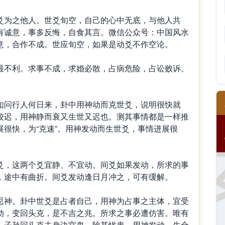
为之他人。世爻旬空，自己的心中无底，与他人共
有诚意，事多反悔，自食其言。微信公众号：中国风水
意，合作不成。世应旬空，如果是动爻不作空论。
不利。求事不成，求婚必散，占病危险，占讼败诉。
问行人何日来，卦中用神动而克世爻，说明很快就
较迟，用神静而衰又生世又迟也。测其事情都是一样推
很快，为“克速”。用神发动而生世爻，事情进展很
，这两个爻宜静、不宜动。间爻如果发动，所求的事
，途中有曲折。间爻发动逢日月冲之，可有缓解。
。
神。卦中世爻是占者自己，用神为占事之主体，宜受
动，变回头克，是不吉之兆。所求之事必遭仿害。唯有
。子孙回头克去身边官鬼，除其忧患。用神发动，生合