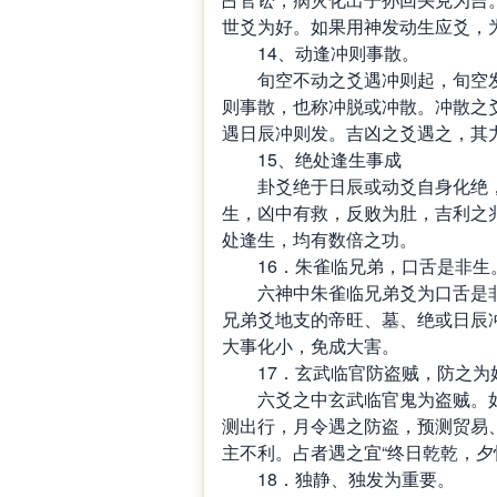
世爻为好。如果用神发动生应爻，
14、动逢冲则事散。
旬空不动之爻遇冲则起，旬空发
则事散，也称冲脱或冲散。冲散之
遇日辰冲则发。吉凶之爻遇之，其
15、绝处逢生事成
卦爻绝于日辰或动爻自身化绝，
生，凶中有救，反败为肚，吉利之
处逢生，均有数倍之功。
16．朱雀临兄弟，口舌是非生
六神中朱雀临兄弟爻为口舌是非
兄弟爻地支的帝旺、墓、绝或日辰
大事化小，免成大害。
17．玄武临官防盗贼，防之为
六爻之中玄武临官鬼为盗贼。如
测出行，月令遇之防盗，预测贸易
主不利。占者遇之宜“终日乾乾，夕
18．独静、独发为重要。