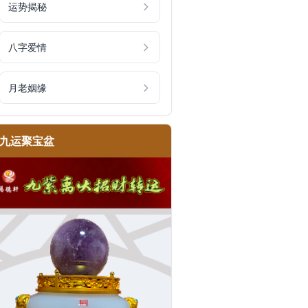
运势揭秘
八字爱情
月老姻缘
九运聚宝盆