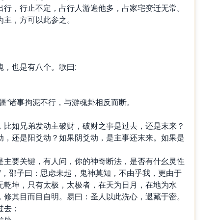
出行，行止不定，占行人游遍他多，占家宅变迁无常。
为主，方可以此参之。
，也是有八个。歌曰:
”诸事拘泥不行，与游魂卦相反而断。
比如兄弟发动主破财，破财之事是过去，还是末来？
动，还是阳爻动？如果阴爻动，是主事还末来。如果是
主要关键，有人问，你的神奇断法，是否有什幺灵性
”，邵子曰：思虑未起，鬼神莫知，不由乎我，更由于
无乾坤，只有太极，太极者，在天为日月，在地为水
，修其目而目自明。易曰：圣人以此洗心，退藏于密。
过去；
发处。