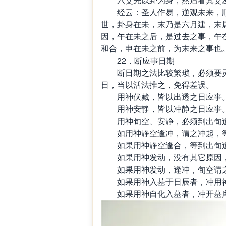
经云：圣人作易，逆观未来，顺
世，卦身在未，末乃是六月建，末
因，午在未之后，是过去之事，午
和合，申在未之前，为末来之事也
22．断应事日期
断日期之法比较繁琐，必须要灵
日，当以活法推之，免得差误。
用神伏藏，皆以出透之日应事
用神安静，皆以冲静之日应事
用神旬空、安静，必须到出旬逢
如用神静空逢冲，谓之冲起，等
如果用神静空逢合，等到出旬逢
如果用神发动，没有其它原因，
如果用神发动，逢冲，旬空谓之
如果用神入墓于日辰者，冲用神
如果用神自化入墓者，冲开墓库