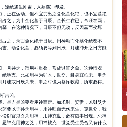
，逢绝遇生则吉，入墓遇冲即发。
，正在运动。但不宜变出之爻化墓化绝，也不宜墓绝
日占之，为申金化墓于日辰。金长生在已，帝旺在酉，
为墓，在这种情况下，日辰不但无动，反因墓而变坏
占之，为酉金化绝于日辰。用神动而化墓化绝都不
为吉。动爻化墓，必须要等到日辰、月建冲开之日方能
、月并之，谓用神重叠，形成过旺之象。这种情况
、绝地支。比如用神为卯木，世爻、卦身宜临未、申为
到月建或日辰为未、申之时也为墓库收藏，所求必得。
断吉凶。
。是吉是凶要看用神而定。如求财、娶妻，以财爻为
求药要以子孙为用神，用神旺而无伤来生、克世爻，我
诉讼以官鬼爻为用神，用神克世，必有凶事出现。忌神
。忌神克用神之爻，用神被克，世爻受生受合又有什么