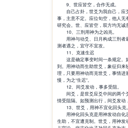
9、世应皆空，合作无成。
自己占卦，世爻为我自己，应爻
事，主意不定。应位旬空，他人无
研究会。世、应皆空，双方均无诚
10、三刑用神为之凶兆。
用神与动爻、日月构成三刑者最
测者遇之，宜守不宜攻。
11、克速生迟
这是确定事变时间一条规定。如
到。用神动而生助世爻，象征归来
理，只要用神动而克世爻，事情进展
慢，为之“生迟”。
12、间爻发动，事多受阻。
间爻，是世爻应爻中间的两个爻
情受阻隔。如预测出行，间爻发动
13、世爻，用神不宜化回头克
用神化回头克是用神发动自化忌
生助，不宜遭克制。世爻，用神发
占官讼，病灾化出子孙回头克为吉