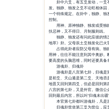
卦中六爻，有五爻发动，一爻不
发。独静、独发之爻不论旺相休囚
一个特殊规定。在卦中，独静、独
控制。
用神、原神独静、独发或受独静
扶忌神，又不得日、月制服则凶。
独静、独发还有问此应彼的情况
地萃》卦。父母辰土爻独发化已火
占得此卦者应防父母有病。独静
用神，往往不能注意到其中奥妙。
要高度的头脑思维，同时还要具备
游魂卦、归魂卦
游魂卦是八宫第七卦，归魂是第
是初爻、天山遁是第二爻、天地否
地晋又回到第四爻，但必是回到第四
八宫的第七卦，又是外官。微信公众
回到最后内宫，所以叫“归魂未出疆
本官第七卦都叫游魂卦，凡是游
归魂卦世坐第三爻为世位，应爻