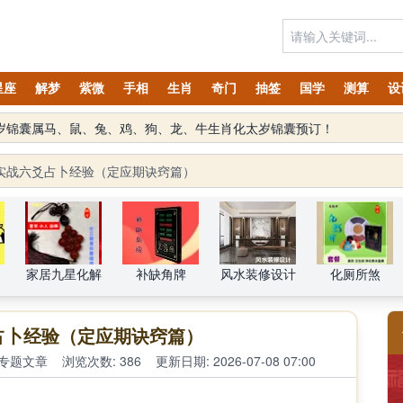
星座
解梦
紫微
手相
生肖
奇门
抽签
国学
测算
设
太岁锦囊属马、鼠、兔、鸡、狗、龙、牛生肖化太岁锦囊预订！
实战六爻占卜经验（定应期诀窍篇）
家居九星化解
补缺角牌
风水装修设计
化厕所煞
占卜经验（定应期诀窍篇）
专题文章
浏览次数: 386
更新日期: 2026-07-08 07:00