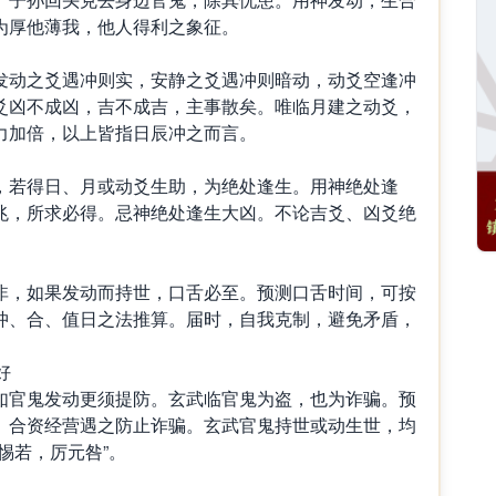
为厚他薄我，他人得利之象征。
动之爻遇冲则实，安静之爻遇冲则暗动，动爻空逢冲
爻凶不成凶，吉不成吉，主事散矣。唯临月建之动爻，
力加倍，以上皆指日辰冲之而言。
若得日、月或动爻生助，为绝处逢生。用神绝处逢
兆，所求必得。忌神绝处逢生大凶。不论吉爻、凶爻绝
。
，如果发动而持世，口舌必至。预测口舌时间，可按
冲、合、值日之法推算。届时，自我克制，避免矛盾，
好
官鬼发动更须提防。玄武临官鬼为盗，也为诈骗。预
、合资经营遇之防止诈骗。玄武官鬼持世或动生世，均
惕若，厉元咎”。