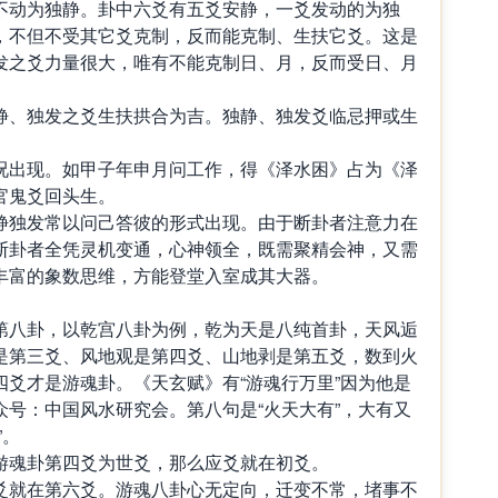
动为独静。卦中六爻有五爻安静，一爻发动的为独
，不但不受其它爻克制，反而能克制、生扶它爻。这是
发之爻力量很大，唯有不能克制日、月，反而受日、月
、独发之爻生扶拱合为吉。独静、独发爻临忌押或生
出现。如甲子年申月问工作，得《泽水困》占为《泽
官鬼爻回头生。
独发常以问己答彼的形式出现。由于断卦者注意力在
断卦者全凭灵机变通，心神领全，既需聚精会神，又需
丰富的象数思维，方能登堂入室成其大器。
八卦，以乾宫八卦为例，乾为天是八纯首卦，天风逅
是第三爻、风地观是第四爻、山地剥是第五爻，数到火
爻才是游魂卦。《天玄赋》有“游魂行万里”因为他是
号：中国风水研究会。第八句是“火天大有”，大有又
”。
魂卦第四爻为世爻，那么应爻就在初爻。
就在第六爻。游魂八卦心无定向，迁变不常，堵事不