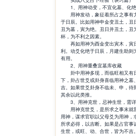
1、用神动变，不宜化墓、化绝
用神发动，象征着所占之事有力
于日辰。比如用神申金变丑土，丑
丑为墓，寅为绝。丑日并丑土，丑
杯，为不利之因素。
再如用神为酉金变出寅木，寅日
利。动爻化绝于日辰，月建生助则
有用。
2、用神重叠宜墓库收藏
卦中用神多现，而临旺相又有日
下，卦占世爻或卦身喜临用神之墓
吉。如果世爻卦身不临未、申，待
其余以此类推。
3、用神克世，忌神生世，需详
用神克世爻，是所求之事末就我
用神，谋求官职以父母爻为用神，
所求必得，以吉断。如果是占官事
生世，或旺、动、合世，皆为不吉