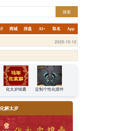
搜索
计
商城
排盘
AI+
取名
App
2025-10-12
化太岁锦囊
定制个性化摆件
化解太岁