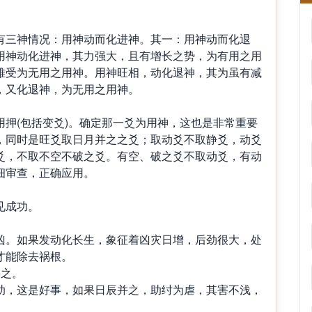
。
三神情况：用神动而化进神。其一：用神动而化退
用神动化进神，其力强大，且有增长之势，为有用之用
难受为无用之用神。用神旺相，动化退神，其为虽有减
，又化退神，为无用之用神。
。
(包括变爻)。确定那一爻为用神，这也是非常重要
，同时是旺爻取日月并之之爻；取动爻不取静爻，动爻
爻，不取不空不破之爻。有空、破之爻不取动爻，有动
细审查，正确应用。
见成功。
。如果发动化长生，象征着凶灾日增，后劲很大，处
才能除去祸根。
之。
，这是好事，如果日辰并之，助纣为虐，其害不浅，