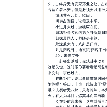
久，占终身无有安家落业之处。占
占墓亡者不安，但是必须要以用神
游魂共有八卦。歌曰：
明夷占颐晋，讼需及中孚。
小过并大过，游魂应在初。
归魂卦是各官的第八卦就是归魂
归妹及同人，师随蛊渐轮。
此逢兼大有，八卦是归魂。
凡是归魂卦，通玄赋“归魂不出疆
20，未未过去
一卦摇出以后，先观卦中动爻，
这是关键。这时候你要看看是阴爻
阳爻动，事已过去。
在断卦时，说出事情准确时间是
附体呢？答曰，非也，此皆出于“易
谁？夫易者无八卦，只有乾坤，本
火，在人为耳目，炼其耳而其自聪
爻在卦前言末来，爻在卦后言
六爻先以卦为身，然后看其爻