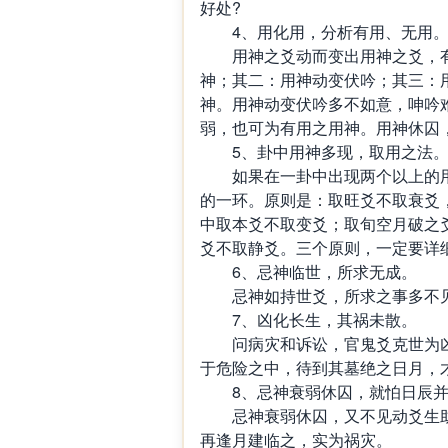
好处?
4、用化用，分析有用、无用
用神之爻动而变出用神之爻，有
神；其二：用神动变伏吟；其三：
神。用神动变伏吟多不如意，呻吟
弱，也可为有用之用神。用神休囚
5、卦中用神多现，取用之法
如果在一卦中出现两个以上的用押
的一环。原则是：取旺爻不取衰爻
中取本爻不取变爻；取旬空月破之
爻不取静爻。三个原则，一定要详
6、忌神临世，所求无成。
忌神如持世爻，所求之事多不
7、凶化长生，其祸未散。
问病灾和诉讼，官鬼爻克世为凶
于危险之中，待到其墓绝之日月，
8、忌神衰弱休囚，就怕日辰并
忌神衰弱休囚，又不见动爻生助
再逢月建临之，实为祸灾。