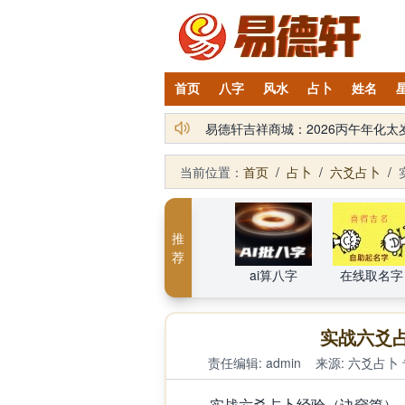
首页
八字
风水
占卜
姓名
易德轩吉祥商城：2026丙午年化
当前位置：
首页
/
占卜
/
六爻占卜
/
推
荐
ai算八字
在线取名字
实战六爻
责任编辑: admin
来源:
六爻占卜
实战六爻占卜经验（诀窍篇）